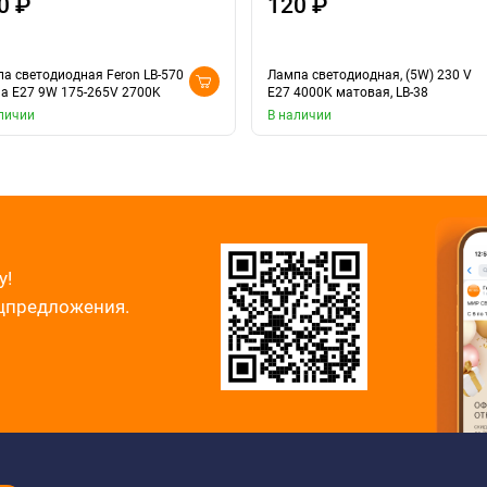
0 ₽
120 ₽
а светодиодная Feron LB-570
Лампа светодиодная, (5W) 230 V
а E27 9W 175-265V 2700K
E27 4000K матовая, LB-38
личии
В наличии
у!
ецпредложения.