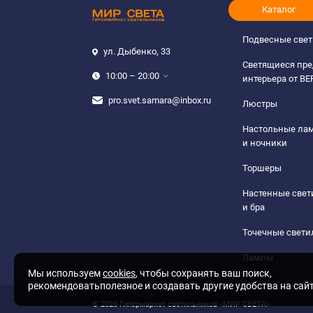
Каталог
Подвесные све
ул. Дыбенко, 33
Светящиеся пр
10:00 – 20:00
интерьера от B
pro.svet.samara@inbox.ru
Люстры
Настольные ла
и ночники
Торшеры
Настенные све
и бра
Точечные свети
Лампы
Мы используем
cookies
, чтобы сохранять ваш поиск,
рекомендоватьполезное и создавать другие удобства на сай
© 2026 Гипермаркет светильников «МИР СВЕТА»