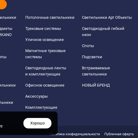
тильники
Потолочные светильники
Светильники Арт Объекты
едметы
Трековые системы
Светодиодный гибкий
ERKANO
неон
Уличное освещение
Споты
Магнитные трековые
мпы
системы
Подсветки
Светодиодные ленты
Встраиваемые
и комплектующие
светильники
тильники
Офисное освещение
НОВЫЙ БРЕНД
Аксессуары
льники
Комплектующие
Хорошо
те
Политика конфиденциальности
Публичная оферта