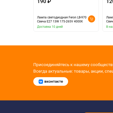
190 ₽
12
Лампа светодиодная Feron LB-970
Ламп
Свеча E27 13W 175-265V 4000K
Свеч
Доставка 10 дней
В на
Присоединяйтесь к нашему сообществ
Всегда актуальные: товары, акции, сп