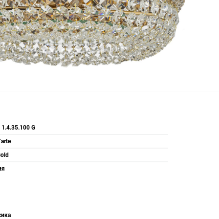
E 1.4.35.100 G
`arte
Gold
ия
сика