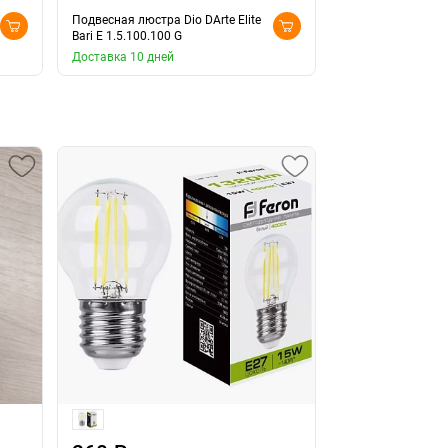
Подвесная люстра Dio DArte Elite
Подвесная люстра
Bari E 1.5.100.100 G
Asfour Bari E 1.5.
Доставка 10 дней
Доставка 10 дней