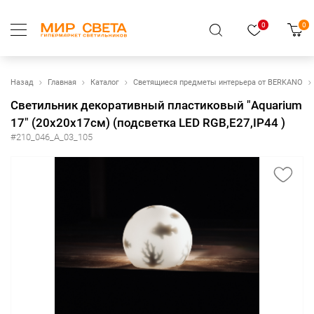
0
0
Назад
Главная
Каталог
Светящиеся предметы интерьера от BERKANO
Светильник декоративный пластиковый "Aquarium
17" (20x20x17см) (подсветка LED RGB,E27,IP44 )
#210_046_А_03_105