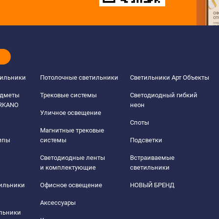
тильники
Потолочные светильники
Светильники Арт Объекты
едметы
Трековые системы
Светодиодный гибкий
ERKANO
неон
Уличное освещение
Споты
Магнитные трековые
мпы
системы
Подсветки
Светодиодные ленты
Встраиваемые
и комплектующие
светильники
тильники
Офисное освещение
НОВЫЙ БРЕНД
Аксессуары
льники