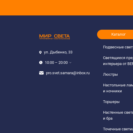
Каталог
Подвесные све
ул. Дыбенко, 33
Светящиеся пр
10:00 – 20:00
интерьера от B
pro.svet.samara@inbox.ru
Люстры
Настольные ла
и ночники
Торшеры
Настенные све
и бра
Точечные свети