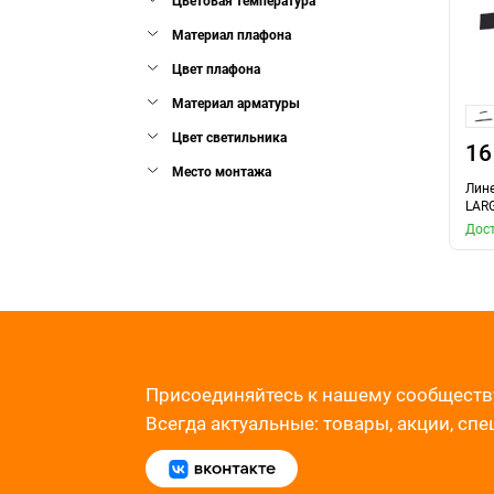
Цветовая температура
Материал плафона
Цвет плафона
Материал арматуры
Цвет светильника
16
Место монтажа
Лине
LAR
Дост
Присоединяйтесь к нашему сообществ
Всегда актуальные: товары, акции, сп