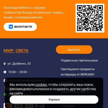
Присоединяйтесь к нашему
сообществу!
Всегда актуальные: товары,
акции, спецпредложения.
Каталог
Подвесные светильники
ул. Дыбенко, 33
Светящиеся предметы
10:00 – 20:00
интерьера от BERKANO
pro.svet.samara@inbox.ru
Люстры
Мы используем
cookies
, чтобы сохранять ваш поиск,
рекомендоватьполезное и создавать другие удобства
Настольные лампы
на сайте
и ночники
Хорошо
Торшеры