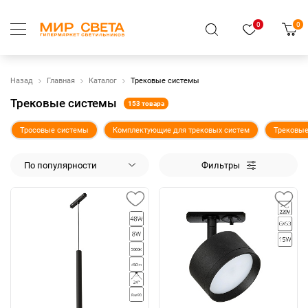
0
0
Назад
Главная
Каталог
Трековые системы
Трековые системы
153 товара
Тросовые системы
Комплектующие для трековых систем
Трековые
По популярности
Фильтры