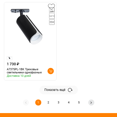
1 730 ₽
A7375PL-1BK Трековые
светильники однофазные
Доставка 10 дней
Показать ещё
1
2
3
4
5