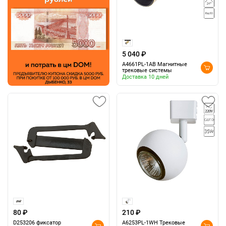
5 040 ₽
A4661PL-1AB Магнитные
трековые системы
Доставка 10 дней
80 ₽
210 ₽
D253206 фиксатор
A6253PL-1WH Трековые