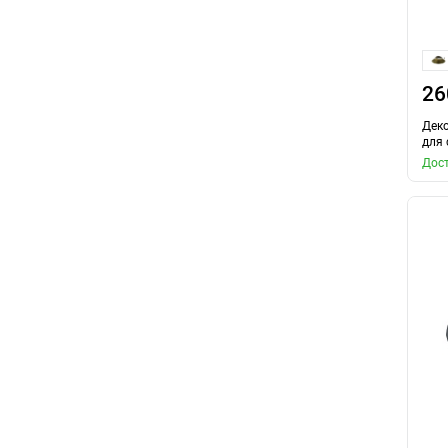
26
Дек
для 
Дост