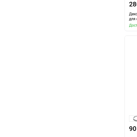
28
Дек
для 
Дост
90