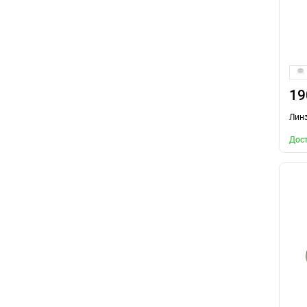
19
Лин
Дост