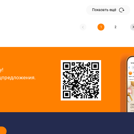
Показать ещё
1
2
у!
ецпредложения.