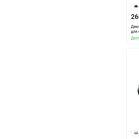
26
Дек
для 
Дост