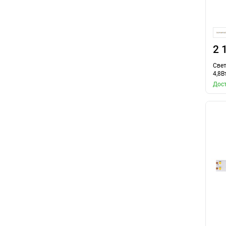
2 
Свет
4,8В
Дост