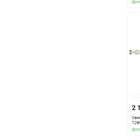
Дост
2 
Свет
7,2В
Дост