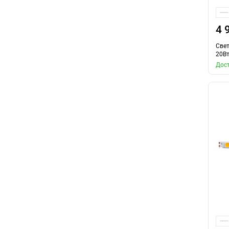
4 
Свет
20Вт
Дост