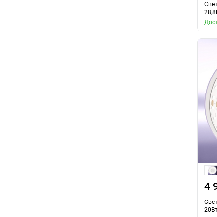
Свет
28,8
Дост
4 
Свет
20Вт