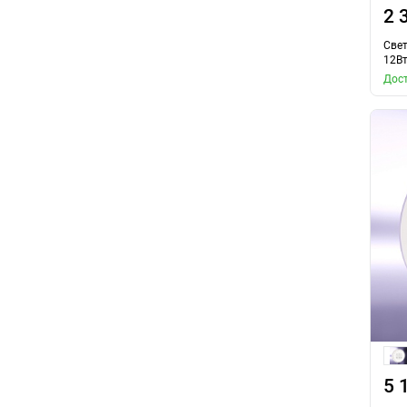
2 
Свет
12Вт
Дост
5 