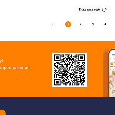
Показать ещё
1
2
3
4
у!
ецпредложения.