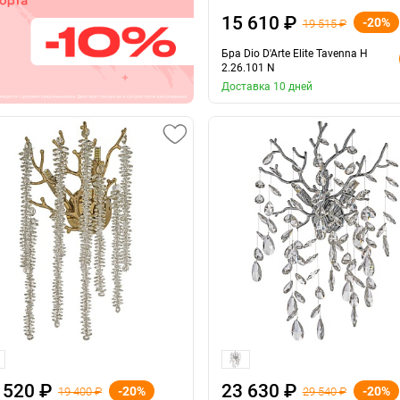
15 610 ₽
-20%
19 515 ₽
Бра Dio D'Arte Elite Tavenna H
2.26.101 N
Доставка 10 дней
 520 ₽
23 630 ₽
-20%
-20%
19 400 ₽
29 540 ₽