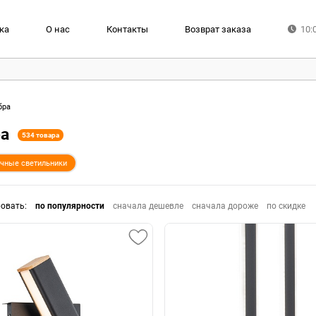
ка
О нас
Контакты
Возврат заказа
10:
бра
ра
534 товара
очные светильники
ровать
:
по популярности
сначала дешевле
сначала дороже
по скидке