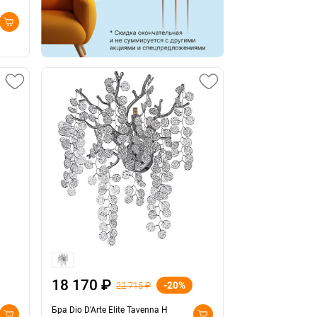
18 170 ₽
-20%
22 715 ₽
Бра Dio D'Arte Elite Tavenna H