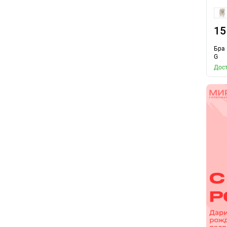
15
Бра 
G
Дост