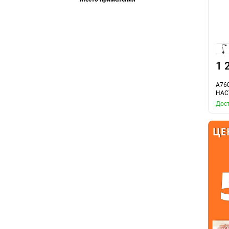
1 
A76
НАС
Дост