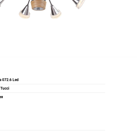
a 072.6 Led
 Tucci
ия