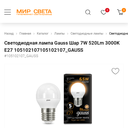
0
0
Назад
Главная
Каталог
Лампы
Светодиодные лампы
Светодиодна
Светодиодная лампа Gauss Шар 7W 520Lm 3000K
E27 105102107105102107_GAUSS
#105102107_GAUSS