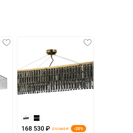
168 530 ₽
128 720 ₽
-20%
210 665 ₽