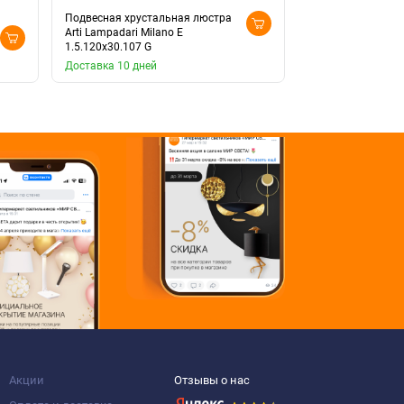
Подвесная хрустальная люстра
Arti Lampadari Milano E
Люстра подвесная
1.5.120x30.107 G
Milano E 1.5.120x
Доставка 10 дней
Доставка 10 дней
Акции
Отзывы о нас