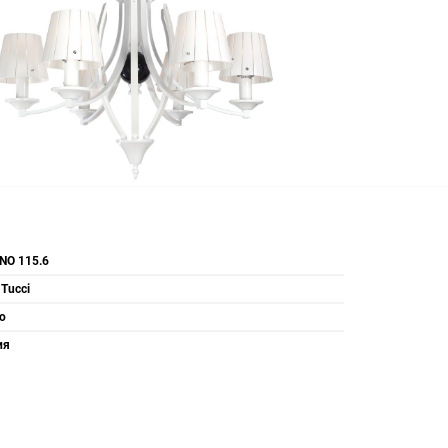
NO 115.6
 Tucci
o
ия