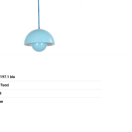
 197.1 blu
 Tucci
I
ия