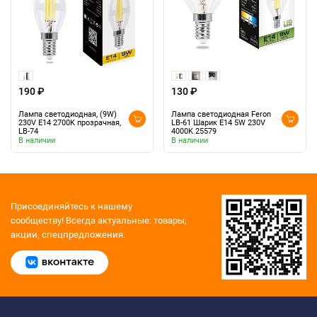
190 ₽
130 ₽
Лампа светодиодная, (9W)
Лампа светодиодная Feron
230V E14 2700K прозрачная,
LB-61 Шарик E14 5W 230V
LB-74
4000K 25579
В наличии
В наличии
Присоединяйтесь к нашему
сообществу!
Всегда актуальные: товары,
акции, спецпредложения.