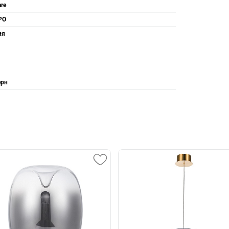
are
PO
ия
рн