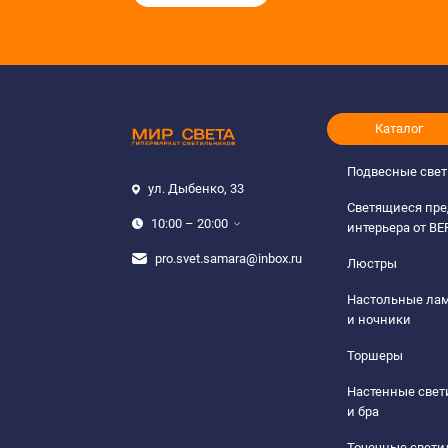
Каталог
Подвесные све
ул. Дыбенко, 33
Светящиеся пр
10:00 – 20:00
интерьера от B
pro.svet.samara@inbox.ru
Люстры
Настольные ла
и ночники
Торшеры
Настенные све
и бра
Точечные свети