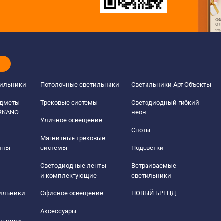
тильники
Потолочные светильники
Светильники Арт Объекты
едметы
Трековые системы
Светодиодный гибкий
ERKANO
неон
Уличное освещение
Споты
Магнитные трековые
мпы
системы
Подсветки
Светодиодные ленты
Встраиваемые
и комплектующие
светильники
тильники
Офисное освещение
НОВЫЙ БРЕНД
Аксессуары
льники