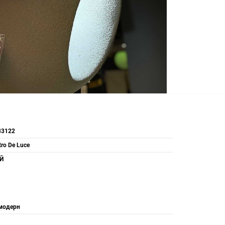
3122
ro De Luce
Й
модерн