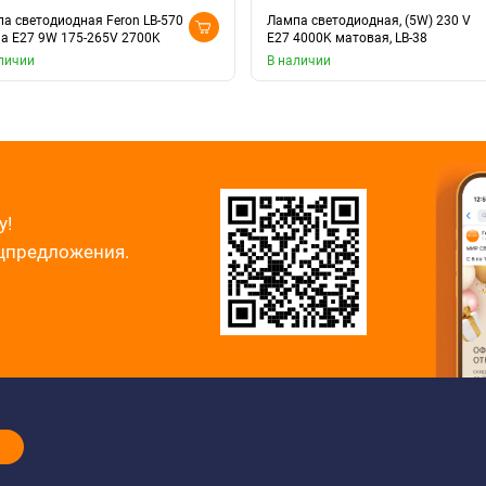
а светодиодная Feron LB-570
Лампа светодиодная, (5W) 230 V
а E27 9W 175-265V 2700K
E27 4000K матовая, LB-38
личии
В наличии
у!
ецпредложения.