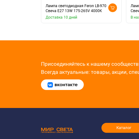
Лампа светодиодная Feron LB-970
Ламп
Свеча E27 13W 175-265V 4000K
Свеч
Доставка 10 дней
В на
Присоединяйтесь к нашему сообществ
Всегда актуальные: товары, акции, сп
Каталог