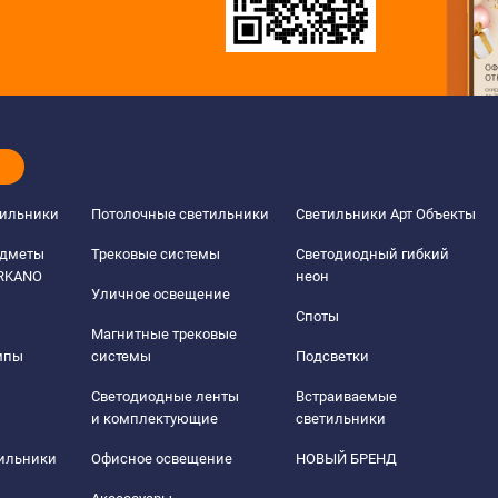
тильники
Потолочные светильники
Светильники Арт Объекты
едметы
Трековые системы
Светодиодный гибкий
ERKANO
неон
Уличное освещение
Споты
Магнитные трековые
мпы
системы
Подсветки
Светодиодные ленты
Встраиваемые
и комплектующие
светильники
тильники
Офисное освещение
НОВЫЙ БРЕНД