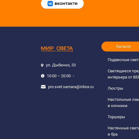
Каталог
Подвесные све
ул. Дыбенко, 33
Светящиеся пр
10:00 – 20:00
интерьера от B
pro.svet.samara@inbox.ru
Люстры
Настольные ла
и ночники
Торшеры
Настенные све
и бра