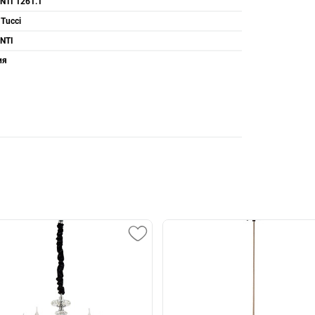
NTI 1261.1
 Tucci
NTI
ия