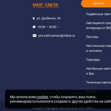
Каталог
Подвесные све
ул. Дыбенко, 33
Светящиеся пр
10:00 – 20:00
интерьера от B
pro.svet.samara@inbox.ru
Люстры
Настольные ла
и ночники
Торшеры
Настенные све
и бра
Точечные свети
Лампы
Мы используем
cookies
, чтобы сохранять ваш поиск,
рекомендоватьполезное и создавать другие удобства на сай
© 2026 Гипермаркет светильников «МИР СВЕТА»