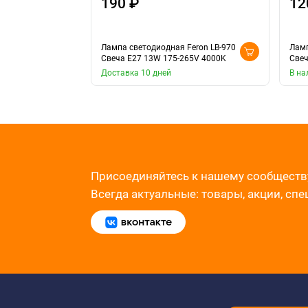
190 ₽
12
Лампа светодиодная Feron LB-970
Ламп
Свеча E27 13W 175-265V 4000K
Свеч
Доставка 10 дней
В на
Присоединяйтесь к нашему сообществ
Всегда актуальные: товары, акции, сп