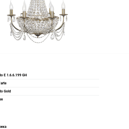
to E 1.6.6.199 GH
`arte
to Gold
ия
сика