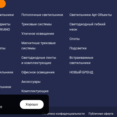
тильники
Потолочные светильники
Светильники Арт Объекты
едметы
Трековые системы
Светодиодный гибкий
ERKANO
неон
Уличное освещение
Споты
Магнитные трековые
мпы
системы
Подсветки
Светодиодные ленты
Встраиваемые
и комплектующие
светильники
тильники
Офисное освещение
НОВЫЙ БРЕНД
Аксессуары
льники
Комплектующие
Хорошо
те
Политика конфиденциальности
Публичная оферта