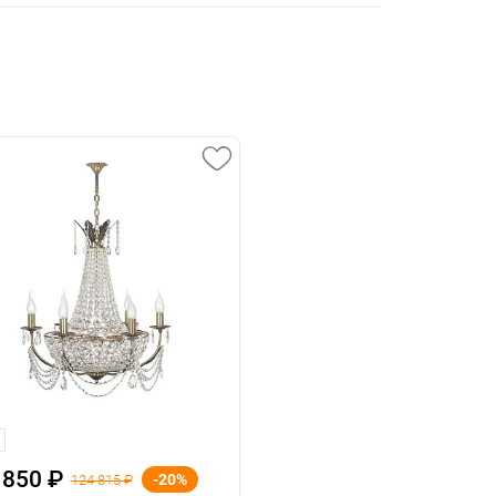
 850 ₽
-20%
124 815 ₽