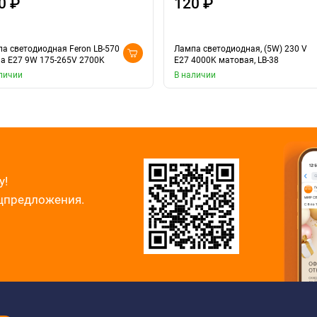
0 ₽
120 ₽
а светодиодная Feron LB-570
Лампа светодиодная, (5W) 230 V
а E27 9W 175-265V 2700K
E27 4000K матовая, LB-38
личии
В наличии
у!
ецпредложения.