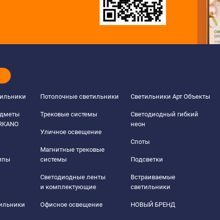
тильники
Потолочные светильники
Светильники Арт Объекты
едметы
Трековые системы
Светодиодный гибкий
ERKANO
неон
Уличное освещение
Споты
Магнитные трековые
мпы
системы
Подсветки
Светодиодные ленты
Встраиваемые
и комплектующие
светильники
тильники
Офисное освещение
НОВЫЙ БРЕНД