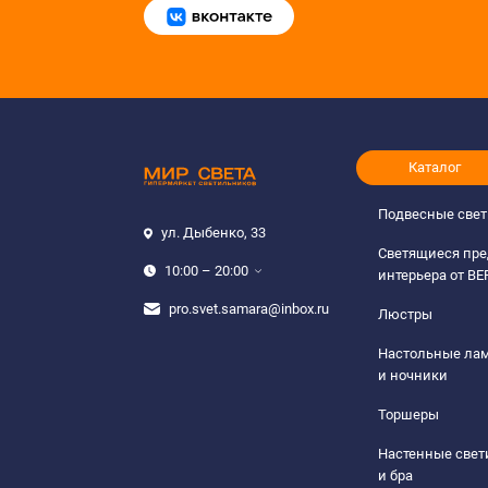
Каталог
Подвесные све
ул. Дыбенко, 33
Светящиеся пр
10:00 – 20:00
интерьера от B
pro.svet.samara@inbox.ru
Люстры
Настольные ла
и ночники
Торшеры
Настенные све
и бра