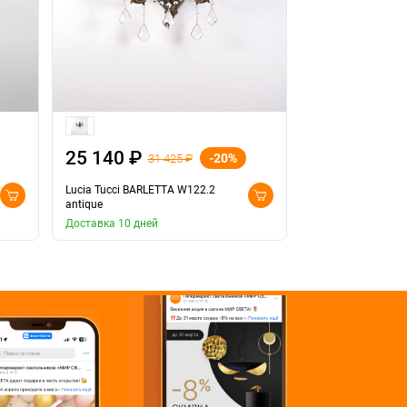
25 140 ₽
18 580 ₽
-20%
31 425 ₽
2
Lucia Tucci BARLETTA W122.2
Lucia Tucci BARL
antique
cream white
Доставка 10 дней
Доставка 10 дней