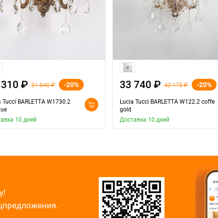
 310 ₽
33 740 ₽
-20%
-20%
31 640 ₽
42 175 ₽
a Tucci BARLETTA W1730.2
Lucia Tucci BARLETTA W122.2 coffe
que
gold
авка 10 дней
Доставка 10 дней
у!
ецпредложения.