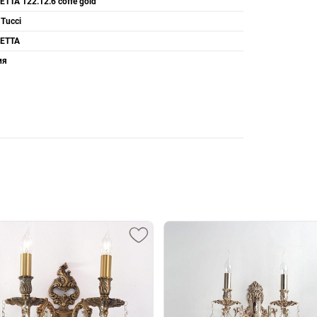
TTA 122.12.6 coffe gold
 Tucci
ETTA
ия