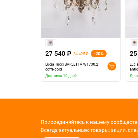
27 540 ₽
25
-20%
34 425 ₽
Lucia Tucci BARLETTA W1730.2
Luci
coffe gold
anti
Доставка 10 дней
Дост
Присоединяйтесь к нашему сообществ
Всегда актуальные: товары, акции, сп