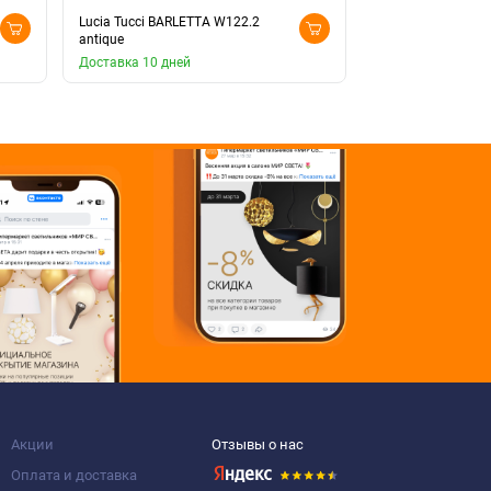
Lucia Tucci BARLETTA W122.2
Lucia Tucci BARL
antique
cream white
Доставка 10 дней
Доставка 10 дней
Акции
Отзывы о нас
Оплата и доставка