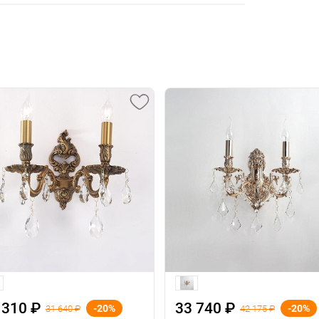
 310 ₽
33 740 ₽
-20%
-20%
31 640 ₽
42 175 ₽