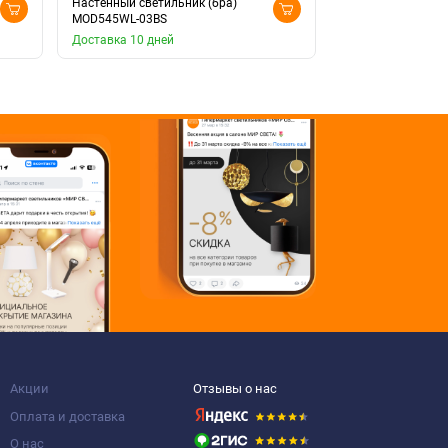
Настенный светильник (бра)
Настенный светил
MOD545WL-03BS
MOD545WL-03B
Доставка 10 дней
Доставка 10 дней
Акции
Отзывы о нас
Оплата и доставка
О нас