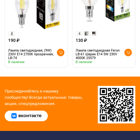
190 ₽
130 ₽
Лампа светодиодная, (9W)
Лампа светодиодная Feron
230V E14 2700K прозрачная,
LB-61 Шарик E14 5W 230V
LB-74
4000K 25579
В наличии
В наличии
Присоединяйтесь к нашему
сообществу!
Всегда актуальные: товары,
акции, спецпредложения.