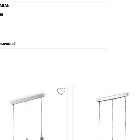
ABAN
ия
еменный