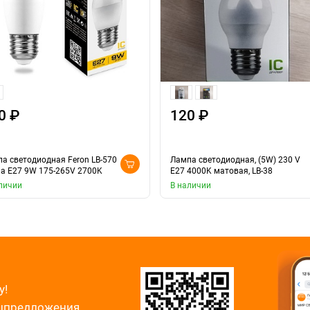
0 ₽
120 ₽
а светодиодная Feron LB-570
Лампа светодиодная, (5W) 230 V
а E27 9W 175-265V 2700K
E27 4000K матовая, LB-38
личии
В наличии
у!
ецпредложения.