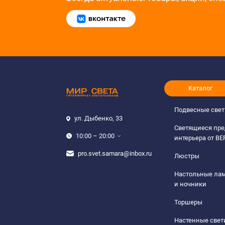
Каталог
Подвесные све
ул. Дыбенко, 33
Светящиеся пр
10:00 – 20:00
интерьера от B
pro.svet.samara@inbox.ru
Люстры
Настольные ла
и ночники
Торшеры
Настенные све