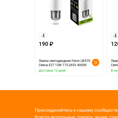
190 ₽
12
Лампа светодиодная Feron LB-970
Ламп
Свеча E27 13W 175-265V 4000K
Свеч
Доставка 10 дней
В на
Присоединяйтесь к нашему сообществ
Всегда актуальные: товары, акции, сп