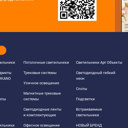
тильники
Потолочные светильники
Светильники Арт Объекты
едметы
Трековые системы
Светодиодный гибкий
ERKANO
неон
Уличное освещение
Споты
Магнитные трековые
мпы
системы
Подсветки
Светодиодные ленты
Встраиваемые
и комплектующие
светильники
тильники
Офисное освещение
НОВЫЙ БРЕНД