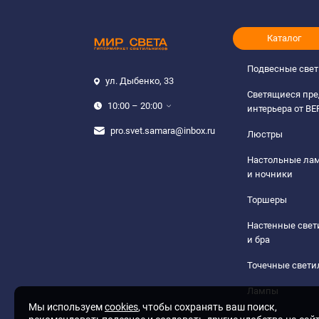
Каталог
Подвесные све
ул. Дыбенко, 33
Светящиеся пр
10:00 – 20:00
интерьера от B
pro.svet.samara@inbox.ru
Люстры
Настольные ла
и ночники
Торшеры
Настенные све
и бра
Точечные свети
Лампы
Мы используем
cookies
, чтобы сохранять ваш поиск,