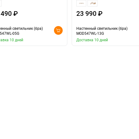
 490 ₽
23 990 ₽
енный светильник (бра)
Настенный светильник (бра)
547WL-05G
MOD547WL-13G
авка 10 дней
Доставка 10 дней