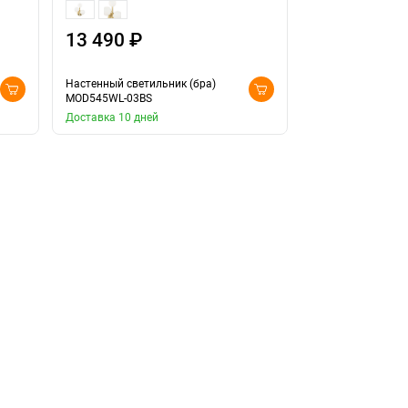
13 490 ₽
10 490 ₽
Настенный светильник (бра)
Настенный светил
MOD545WL-03BS
MOD545WL-03B
Доставка 10 дней
Доставка 10 дней