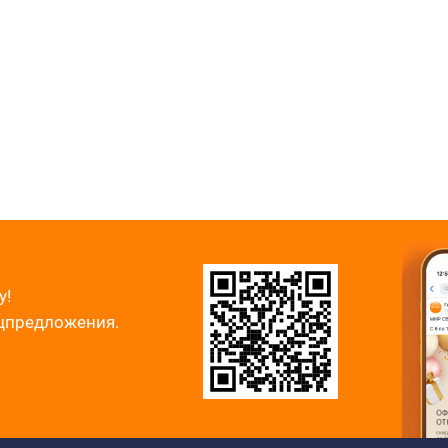
у!
ецпредложения.