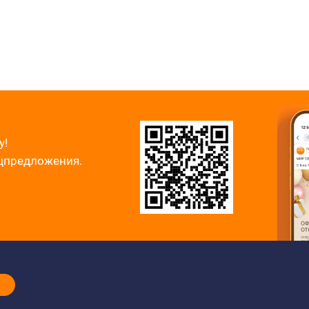
у!
ецпредложения.