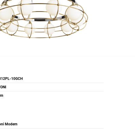
12PL-10GCH
ONI
rn
oni Modern