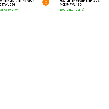
енный светильник (бра)
Настенный светильник (бра)
547WL-05G
MOD547WL-13G
авка 10 дней
Доставка 10 дней