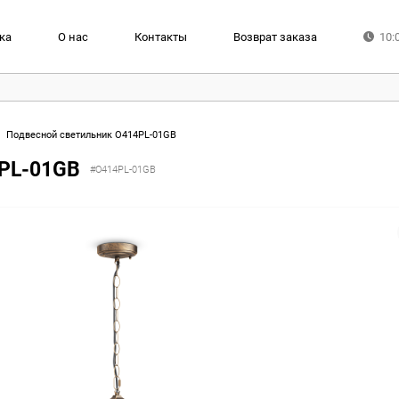
ка
О нас
Контакты
Возврат заказа
10:
Подвесной светильник O414PL-01GB
4PL-01GB
#O414PL-01GB