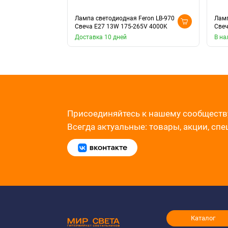
Лампа светодиодная Feron LB-970
Ламп
Свеча E27 13W 175-265V 4000K
Свеч
Доставка 10 дней
В на
Присоединяйтесь к нашему сообществ
Всегда актуальные: товары, акции, сп
Каталог