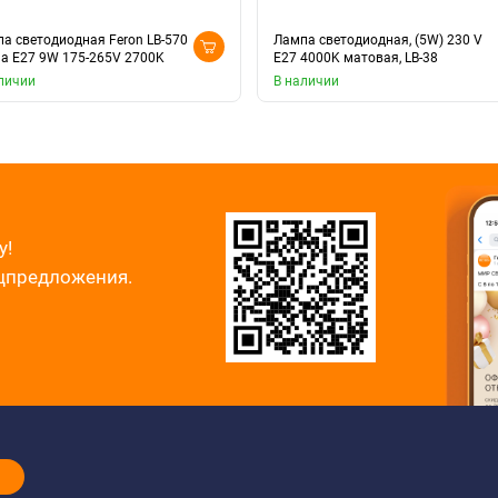
а светодиодная Feron LB-570
Лампа светодиодная, (5W) 230 V
а E27 9W 175-265V 2700K
E27 4000K матовая, LB-38
личии
В наличии
у!
ецпредложения.