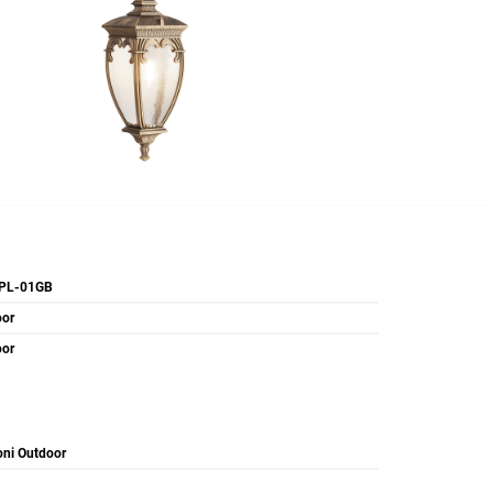
PL-01GB
oor
oor
ni Outdoor