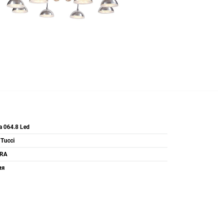
a 064.8 Led
 Tucci
RA
ия