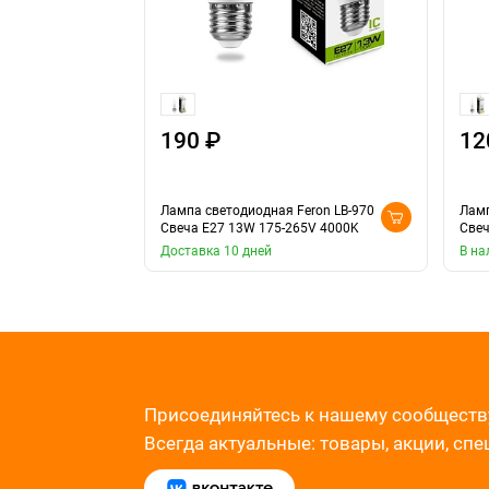
190 ₽
12
Лампа светодиодная Feron LB-970
Ламп
Свеча E27 13W 175-265V 4000K
Свеч
Доставка 10 дней
В на
Присоединяйтесь к нашему сообществ
Всегда актуальные: товары, акции, сп