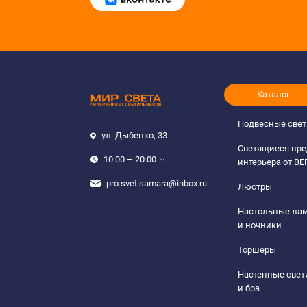
Каталог
Подвесные све
ул. Дыбенко, 33
Светящиеся пр
10:00 – 20:00
интерьера от B
pro.svet.samara@inbox.ru
Люстры
Настольные ла
и ночники
Торшеры
Настенные све
и бра