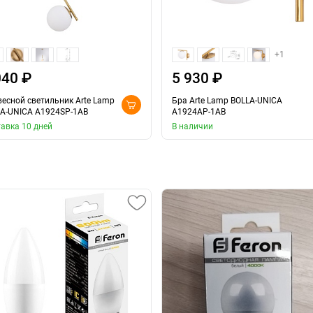
+1
040 ₽
5 930 ₽
есной светильник Arte Lamp
Бра Arte Lamp BOLLA-UNICA
A-UNICA A1924SP-1AB
A1924AP-1AB
авка 10 дней
В наличии