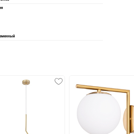
ия
еменный