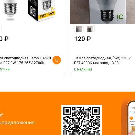
0 ₽
120 ₽
а светодиодная Feron LB-570
Лампа светодиодная, (5W) 230 V
а E27 9W 175-265V 2700K
E27 4000K матовая, LB-38
личии
В наличии
у!
ецпредложения.