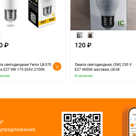
0 ₽
120 ₽
а светодиодная Feron LB-570
Лампа светодиодная, (5W) 230 V
а E27 9W 175-265V 2700K
E27 4000K матовая, LB-38
личии
В наличии
у!
ецпредложения.