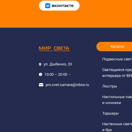
Каталог
Подвесные све
ул. Дыбенко, 33
Светящиеся пр
10:00 – 20:00
интерьера от B
pro.svet.samara@inbox.ru
Люстры
Настольные ла
и ночники
Торшеры
Настенные све
и бра