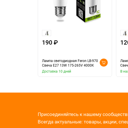
190 ₽
12
Лампа светодиодная Feron LB-970
Ламп
Свеча E27 13W 175-265V 4000K
Свеч
Доставка 10 дней
В на
Присоединяйтесь к нашему сообществ
Всегда актуальные: товары, акции, сп