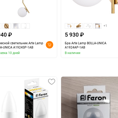
+1
040 ₽
5 930 ₽
есной светильник Arte Lamp
Бра Arte Lamp BOLLA-UNICA
A-UNICA A1924SP-1AB
A1924AP-1AB
авка 10 дней
В наличии