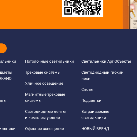
тильники
Потолочные светильники
Светильники Арт Объекты
едметы
Трековые системы
Светодиодный гибкий
ERKANO
неон
Уличное освещение
Споты
Магнитные трековые
мпы
системы
Подсветки
Светодиодные ленты
Встраиваемые
и комплектующие
светильники
тильники
Офисное освещение
НОВЫЙ БРЕНД