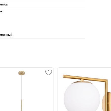
-unica
ия
еменный