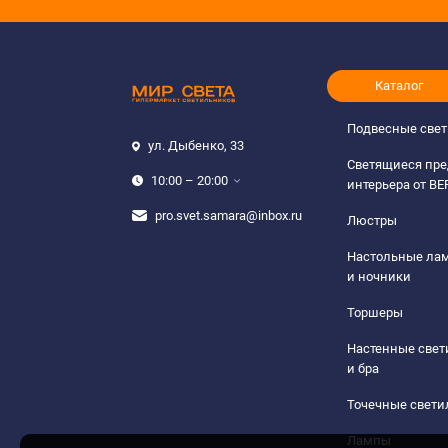
Каталог
Подвесные све
ул. Дыбенко, 33
Светящиеся пр
10:00 – 20:00
интерьера от B
pro.svet.samara@inbox.ru
Люстры
Настольные ла
и ночники
Торшеры
Настенные све
и бра
Точечные свети
Лампы