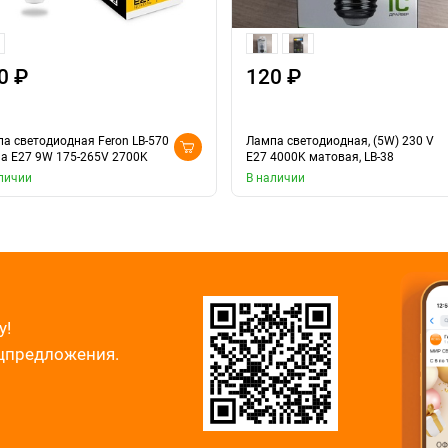
0 ₽
120 ₽
а светодиодная Feron LB-570
Лампа светодиодная, (5W) 230 V
а E27 9W 175-265V 2700K
E27 4000K матовая, LB-38
личии
В наличии
у!
ецпредложения.