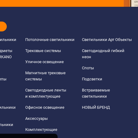
тильники
Потолочные светильники
Светильники Арт Объекты
едметы
Трековые системы
Светодиодный гибкий
ERKANO
неон
Уличное освещение
Споты
Магнитные трековые
мпы
системы
Подсветки
Светодиодные ленты
Встраиваемые
и комплектующие
светильники
тильники
Офисное освещение
НОВЫЙ БРЕНД
Аксессуары
льники
Комплектующие