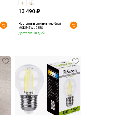
13 490 ₽
10 490 ₽
Настенный светильник (бра)
Настенный светил
MOD545WL-03BS
MOD545WL-03B
Доставка 10 дней
Доставка 10 дней