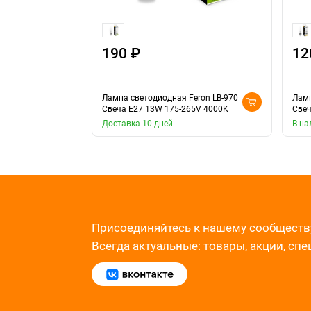
190 ₽
12
Лампа светодиодная Feron LB-970
Ламп
Свеча E27 13W 175-265V 4000K
Свеч
Доставка 10 дней
В на
Присоединяйтесь к нашему сообществ
Всегда актуальные: товары, акции, сп