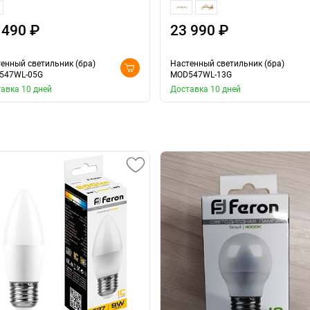
 490 ₽
23 990 ₽
енный светильник (бра)
Настенный светильник (бра)
547WL-05G
MOD547WL-13G
авка 10 дней
Доставка 10 дней