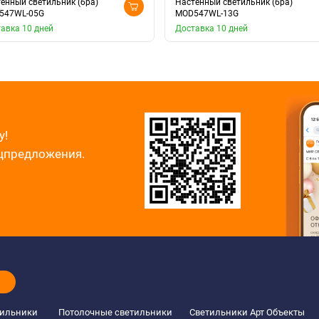
енный светильник (бра)
Настенный светильник (бра)
547WL-05G
MOD547WL-13G
авка 10 дней
Доставка 10 дней
у!
ецпредложения.
тильники
Потолочные светильники
Светильники Арт Объекты