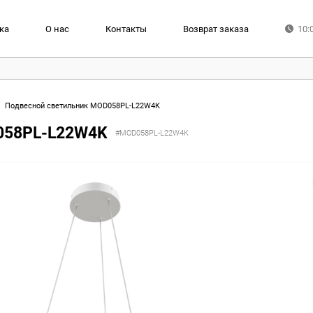
ка
О нас
Контакты
Возврат заказа
10:
Подвесной светильник MOD058PL-L22W4K
058PL-L22W4K
#MOD058PL-L22W4K