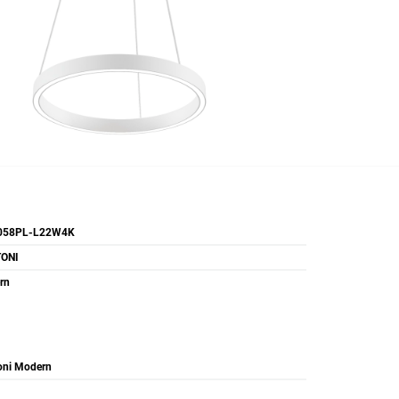
58PL-L22W4K
ONI
rn
oni Modern