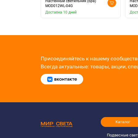
Настенный светильник (бра)
Наст
MOD012WL-04G
MOD
Доставка 10 дней
Дост
Присоединяйтесь к нашему сообществ
Всегда актуальные: товары, акции, сп
Каталог
Подвесные све