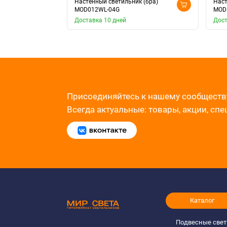
Настенный светильник (бра)
Наст
MOD012WL-04G
MOD
Доставка 10 дней
Дост
Присоединяйтесь к нашему сообществ
Всегда актуальные: товары, акции, сп
Каталог
Подвесные све