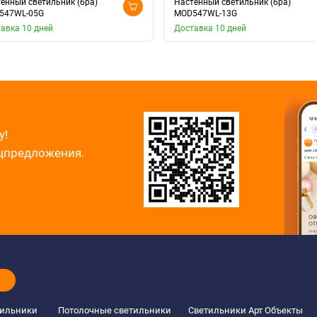
енный светильник (бра)
Настенный светильник (бра)
547WL-05G
MOD547WL-13G
авка 10 дней
Доставка 10 дней
у!
ецпредложения.
тильники
Потолочные светильники
Светильники Арт Объекты