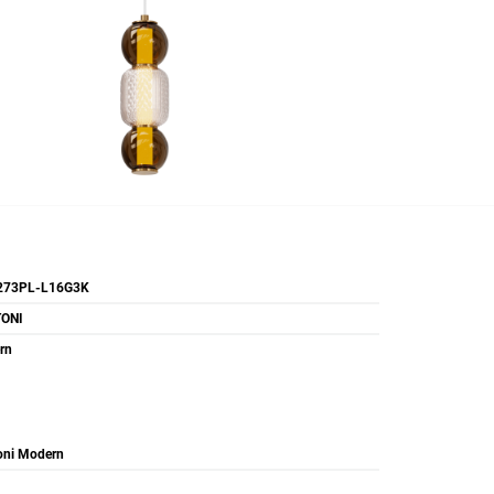
73PL-L16G3K
ONI
rn
oni Modern