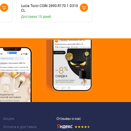
Lucia Tucci COIN 2890.R170.1 D310
Lucia Tucci COIN 
CL
YL
Доставка 10 дней
Доставка 10 дней
Акции
Отзывы о нас
Оплата и доставка