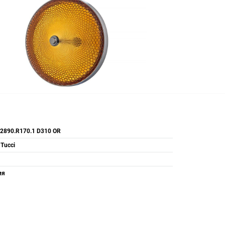
 2890.R170.1 D310 OR
 Tucci
ия