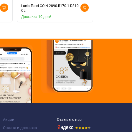
Lucia Tucci COIN 2890.R170.1 D310
Lucia Tucci COIN 
CL
YL
Доставка 10 дней
Доставка 10 дней
Акции
Отзывы о нас
Оплата и доставка