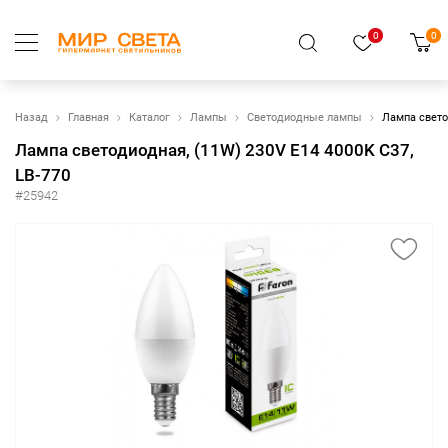
0
0
Назад
Главная
Каталог
Лампы
Светодиодные лампы
Лампа свето
Лампа светодиодная, (11W) 230V E14 4000K С37,
LB-770
#25942