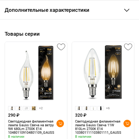
Дополнительные характеристики
Товары серии
+2
+6
290 ₽
320 ₽
Светодиодная филаментная
Светодиодная филаментная
лампа Gauss Свеча на ветру
лампа Gauss Свеча 11W
9W 680Lm 2700K E14
810Lm 2700K E14
104801109104801109_GAUSS
103801111103801111_GAUSS
В наличии
В наличии