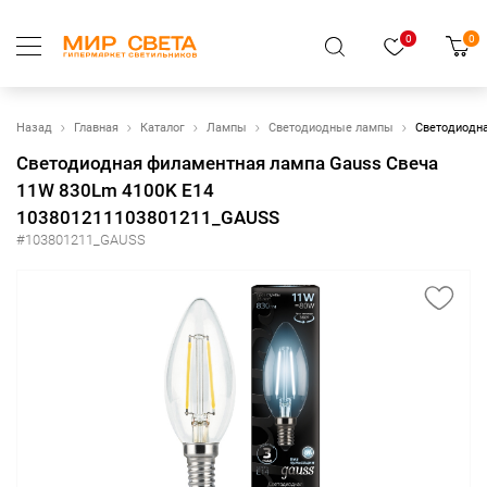
0
0
Назад
Главная
Каталог
Лампы
Светодиодные лампы
Светодиодна
Светодиодная филаментная лампа Gauss Свеча
11W 830Lm 4100K E14
103801211103801211_GAUSS
#103801211_GAUSS