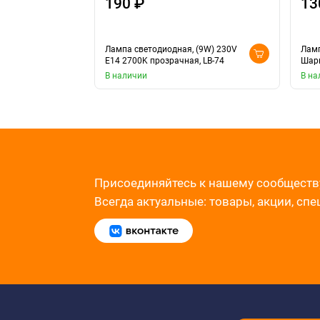
190 ₽
13
Лампа светодиодная, (9W) 230V
Ламп
E14 2700K прозрачная, LB-74
Шари
В наличии
В на
Присоединяйтесь к нашему сообществ
Всегда актуальные: товары, акции, сп