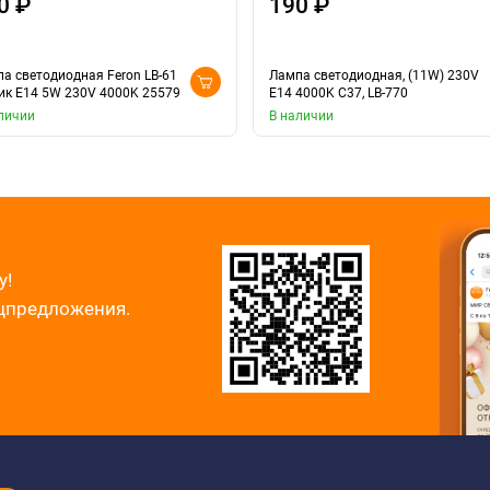
0 ₽
190 ₽
а светодиодная Feron LB-61
Лампа светодиодная, (11W) 230V
к E14 5W 230V 4000K 25579
E14 4000K С37, LB-770
личии
В наличии
у!
ецпредложения.