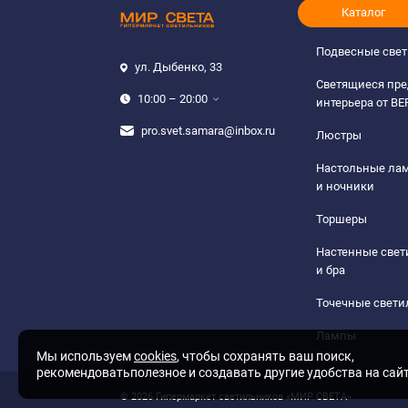
Каталог
Подвесные све
ул. Дыбенко, 33
Светящиеся пр
10:00 – 20:00
интерьера от B
pro.svet.samara@inbox.ru
Люстры
Настольные ла
и ночники
Торшеры
Настенные све
и бра
Точечные свети
Лампы
Мы используем
cookies
, чтобы сохранять ваш поиск,
рекомендоватьполезное и создавать другие удобства на сай
© 2026 Гипермаркет светильников «МИР СВЕТА»