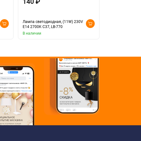
140 ₽
190 ₽
Лампа светодиодная, (11W) 230V
Лампа светодиодн
E14 2700K С37, LB-770
E14 4000K матова
В наличии
Доставка 10 дней