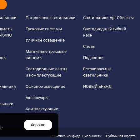
тильники
Потолочные светильники
Светильники Арт Объекты
едметы
Трековые системы
Светодиодный гибкий
ERKANO
неон
Уличное освещение
Споты
Магнитные трековые
мпы
системы
Подсветки
Светодиодные ленты
Встраиваемые
и комплектующие
светильники
тильники
Офисное освещение
НОВЫЙ БРЕНД
Аксессуары
льники
Комплектующие
Хорошо
те
Политика конфиденциальности
Публичная оферта