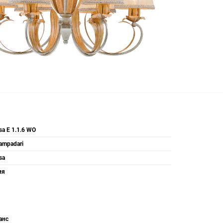
sa E 1.1.6 WO
Lampadari
sa
ия
анс