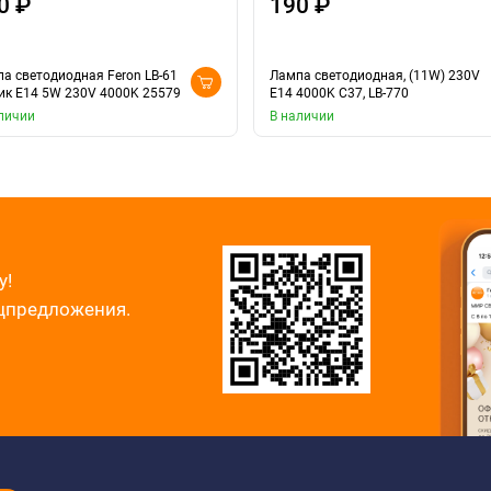
0 ₽
190 ₽
а светодиодная Feron LB-61
Лампа светодиодная, (11W) 230V
к E14 5W 230V 4000K 25579
E14 4000K С37, LB-770
личии
В наличии
у!
ецпредложения.