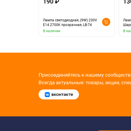
190 ₽
13
Лампа светодиодная, (9W) 230V
Ламп
E14 2700K прозрачная, LB-74
Шари
В наличии
В на
Присоединяйтесь к нашему сообществ
Всегда актуальные: товары, акции, сп