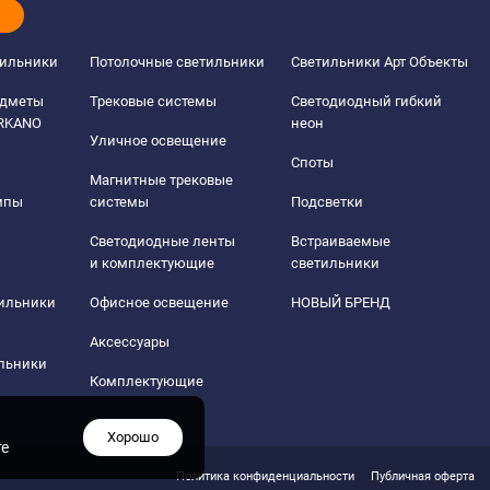
тильники
Потолочные светильники
Светильники Арт Объекты
едметы
Трековые системы
Светодиодный гибкий
ERKANO
неон
Уличное освещение
Споты
Магнитные трековые
мпы
системы
Подсветки
Светодиодные ленты
Встраиваемые
и комплектующие
светильники
тильники
Офисное освещение
НОВЫЙ БРЕНД
Аксессуары
льники
Комплектующие
Хорошо
те
Политика конфиденциальности
Публичная оферта