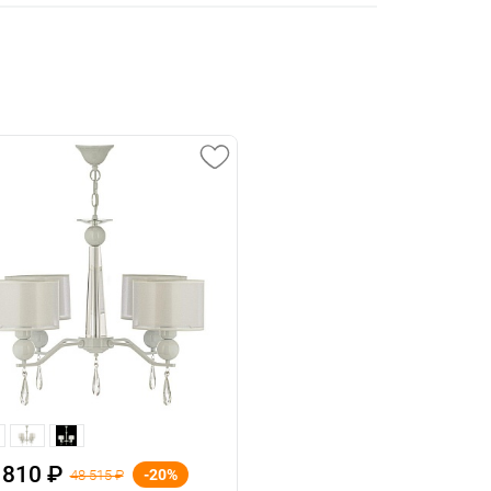
 810 ₽
-20%
48 515 ₽