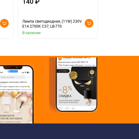
140 ₽
190 ₽
Лампа светодиодная, (11W) 230V
Лампа светодиодн
E14 2700K С37, LB-770
E14 4000K матова
В наличии
Доставка 10 дней