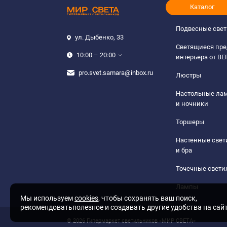
Каталог
Подвесные све
ул. Дыбенко, 33
Светящиеся пр
10:00 – 20:00
интерьера от B
pro.svet.samara@inbox.ru
Люстры
Настольные ла
и ночники
Торшеры
Настенные све
и бра
Точечные свети
Лампы
Мы используем
cookies
, чтобы сохранять ваш поиск,
рекомендоватьполезное и создавать другие удобства на сай
© 2026 Гипермаркет светильников «МИР СВЕТА»