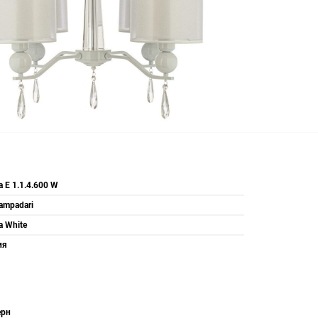
a E 1.1.4.600 W
Lampadari
a White
ия
рн