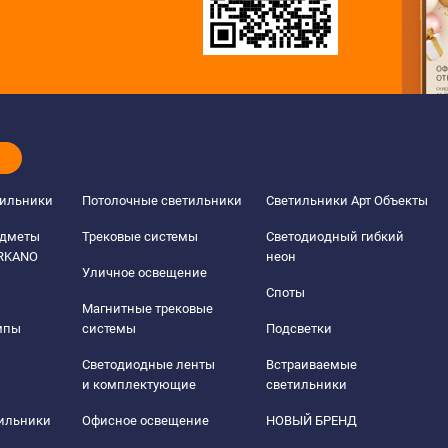
тильники
Потолочные светильники
Светильники Арт Объекты
едметы
Трековые системы
Светодиодный гибкий
ERKANO
неон
Уличное освещение
Споты
Магнитные трековые
мпы
системы
Подсветки
Светодиодные ленты
Встраиваемые
и комплектующие
светильники
тильники
Офисное освещение
НОВЫЙ БРЕНД