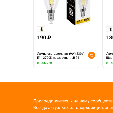
190 ₽
13
Лампа светодиодная, (9W) 230V
Ламп
E14 2700K прозрачная, LB-74
Шари
В наличии
В на
Присоединяйтесь к нашему сообществ
Всегда актуальные: товары, акции, сп