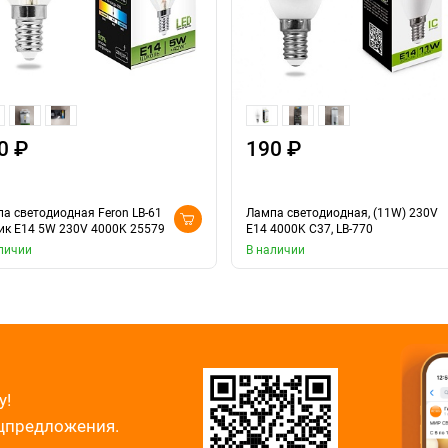
0 ₽
190 ₽
а светодиодная Feron LB-61
Лампа светодиодная, (11W) 230V
к E14 5W 230V 4000K 25579
E14 4000K С37, LB-770
личии
В наличии
у!
ецпредложения.