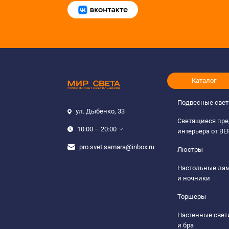
Каталог
Подвесные све
ул. Дыбенко, 33
Светящиеся пр
10:00 – 20:00
интерьера от B
pro.svet.samara@inbox.ru
Люстры
Настольные ла
и ночники
Торшеры
Настенные све
и бра