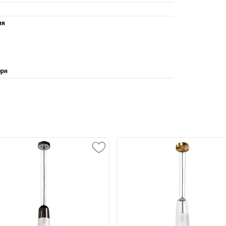
ия
рн