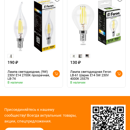
190 ₽
130 ₽
Лампа светодиодная, (9W)
Лампа светодиодная Feron
230V E14 2700K прозрачная,
LB-61 Шарик E14 5W 230V
LB-74
4000K 25579
В наличии
В наличии
Присоединяйтесь к нашему
сообществу!
Всегда актуальные: товары,
акции, спецпредложения.