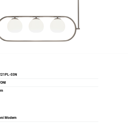
21PL-03N
ONI
rn
oni Modern