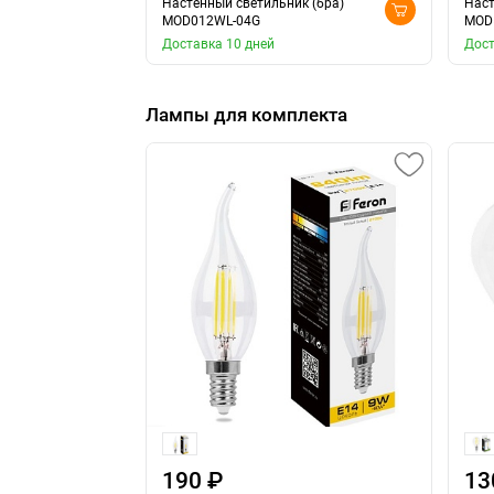
Настенный светильник (бра)
Наст
MOD012WL-04G
MOD
Доставка 10 дней
Дост
Лампы для комплекта
190 ₽
13