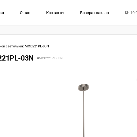
ка
О нас
Контакты
Возврат заказа
10:
ной светильник MOD221PL-03N
221PL-03N
#MOD221PL-03N