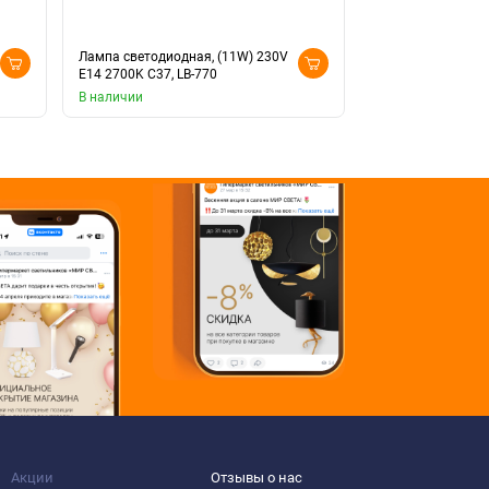
Лампа светодиодная, (11W) 230V
Лампа светодиодн
E14 2700K С37, LB-770
E14 4000K матова
В наличии
Доставка 10 дней
Акции
Отзывы о нас