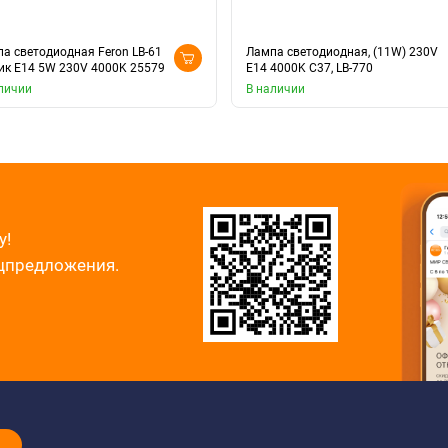
а светодиодная Feron LB-61
Лампа светодиодная, (11W) 230V
к E14 5W 230V 4000K 25579
E14 4000K С37, LB-770
личии
В наличии
у!
ецпредложения.