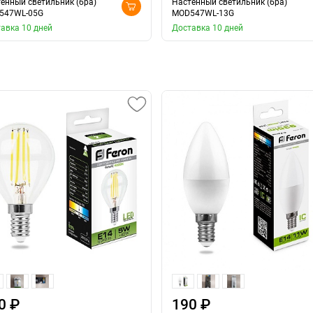
енный светильник (бра)
Настенный светильник (бра)
547WL-05G
MOD547WL-13G
авка 10 дней
Доставка 10 дней
0 ₽
190 ₽