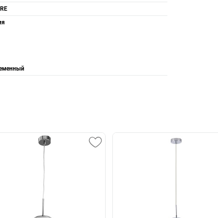
RE
ия
еменный