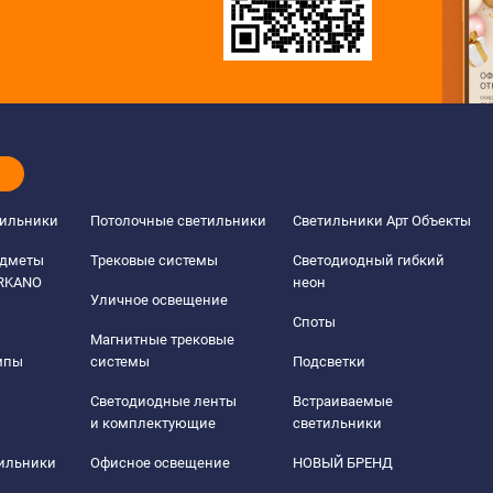
тильники
Потолочные светильники
Светильники Арт Объекты
едметы
Трековые системы
Светодиодный гибкий
ERKANO
неон
Уличное освещение
Споты
Магнитные трековые
мпы
системы
Подсветки
Светодиодные ленты
Встраиваемые
и комплектующие
светильники
тильники
Офисное освещение
НОВЫЙ БРЕНД