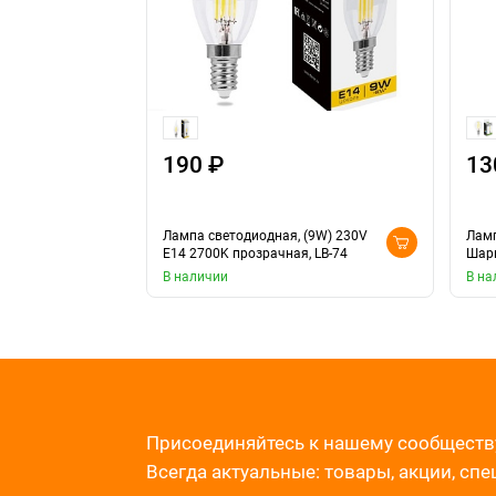
190 ₽
13
Лампа светодиодная, (9W) 230V
Ламп
E14 2700K прозрачная, LB-74
Шари
В наличии
В на
Присоединяйтесь к нашему сообществ
Всегда актуальные: товары, акции, сп