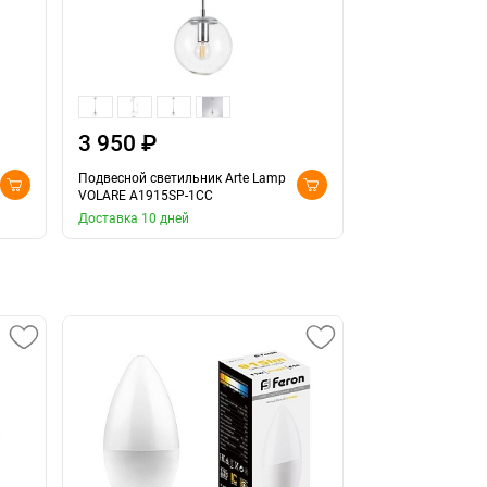
3 950 ₽
11 890 ₽
Подвесной светильник Arte Lamp
Подвесной светил
VOLARE A1915SP-1CC
VOLARE A1915SP-
Доставка 10 дней
В наличии