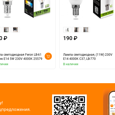
0 ₽
190 ₽
а светодиодная Feron LB-61
Лампа светодиодная, (11W) 230V
к E14 5W 230V 4000K 25579
E14 4000K С37, LB-770
личии
В наличии
у!
ецпредложения.