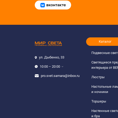
Каталог
Подвесные све
ул. Дыбенко, 33
Светящиеся пр
10:00 – 20:00
интерьера от B
pro.svet.samara@inbox.ru
Люстры
Настольные ла
и ночники
Торшеры
Настенные све
и бра