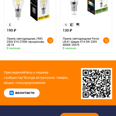
190 ₽
130 ₽
Лампа светодиодная, (9W)
Лампа светодиодная Feron
230V E14 2700K прозрачная,
LB-61 Шарик E14 5W 230V
LB-74
4000K 25579
В наличии
В наличии
Присоединяйтесь к нашему
сообществу!
Всегда актуальные: товары,
акции, спецпредложения.