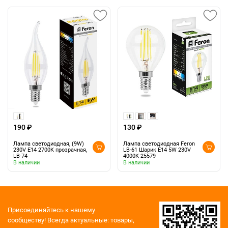
190 ₽
130 ₽
Лампа светодиодная, (9W)
Лампа светодиодная Feron
230V E14 2700K прозрачная,
LB-61 Шарик E14 5W 230V
LB-74
4000K 25579
В наличии
В наличии
Присоединяйтесь к нашему
сообществу!
Всегда актуальные: товары,