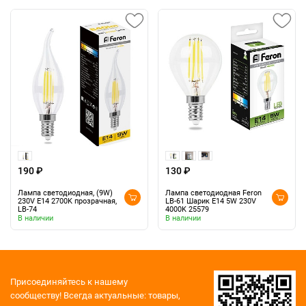
190 ₽
130 ₽
Лампа светодиодная, (9W)
Лампа светодиодная Feron
230V E14 2700K прозрачная,
LB-61 Шарик E14 5W 230V
LB-74
4000K 25579
В наличии
В наличии
Присоединяйтесь к нашему
сообществу!
Всегда актуальные: товары,