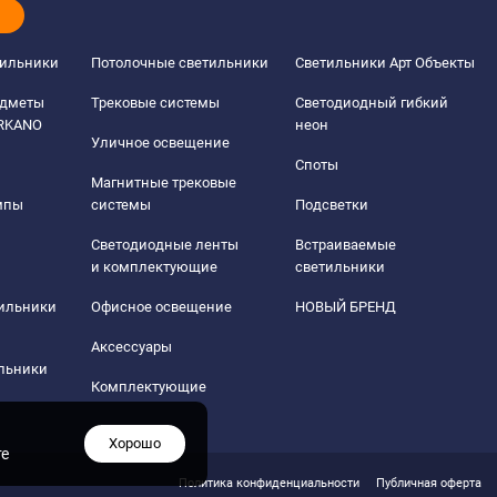
тильники
Потолочные светильники
Светильники Арт Объекты
едметы
Трековые системы
Светодиодный гибкий
ERKANO
неон
Уличное освещение
Споты
Магнитные трековые
мпы
системы
Подсветки
Светодиодные ленты
Встраиваемые
и комплектующие
светильники
тильники
Офисное освещение
НОВЫЙ БРЕНД
Аксессуары
льники
Комплектующие
Хорошо
те
Политика конфиденциальности
Публичная оферта