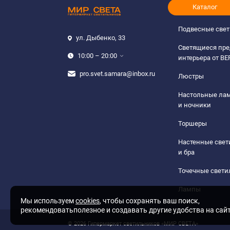
Каталог
Подвесные све
ул. Дыбенко, 33
Светящиеся пр
10:00 – 20:00
интерьера от B
pro.svet.samara@inbox.ru
Люстры
Настольные ла
и ночники
Торшеры
Настенные све
и бра
Точечные свети
Лампы
Мы используем
cookies
, чтобы сохранять ваш поиск,
рекомендоватьполезное и создавать другие удобства на сай
© 2026 Гипермаркет светильников «МИР СВЕТА»