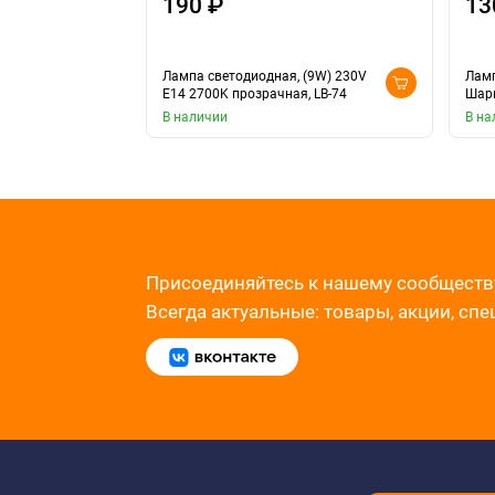
190 ₽
13
Лампа светодиодная, (9W) 230V
Ламп
E14 2700K прозрачная, LB-74
Шари
В наличии
В на
Присоединяйтесь к нашему сообществ
Всегда актуальные: товары, акции, сп