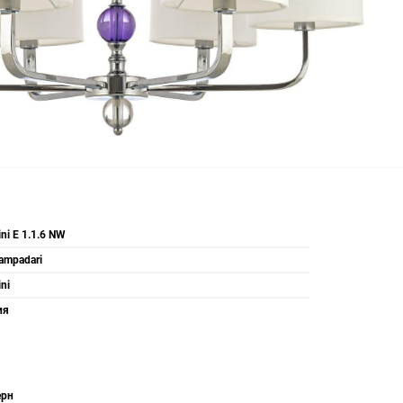
ni E 1.1.6 NW
Lampadari
ni
ия
рн