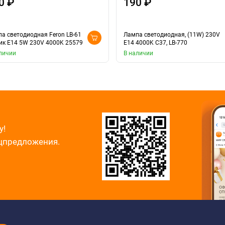
0 ₽
190 ₽
а светодиодная Feron LB-61
Лампа светодиодная, (11W) 230V
к E14 5W 230V 4000K 25579
E14 4000K С37, LB-770
личии
В наличии
у!
ецпредложения.