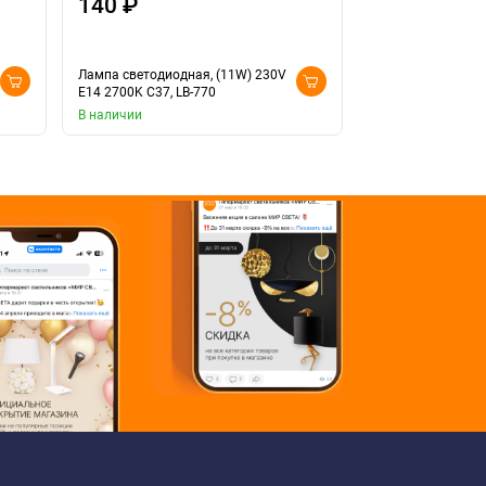
140 ₽
190 ₽
Лампа светодиодная, (11W) 230V
Лампа светодиодн
E14 2700K С37, LB-770
E14 4000K матова
В наличии
Доставка 10 дней