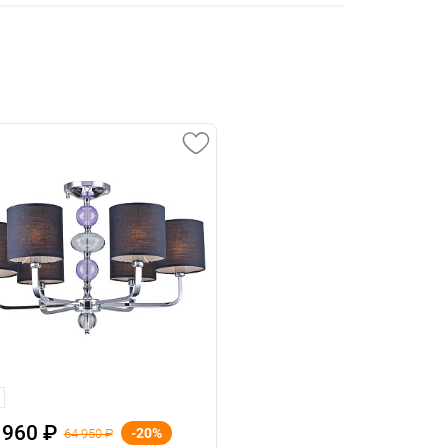
 960 ₽
-20%
64 950 ₽