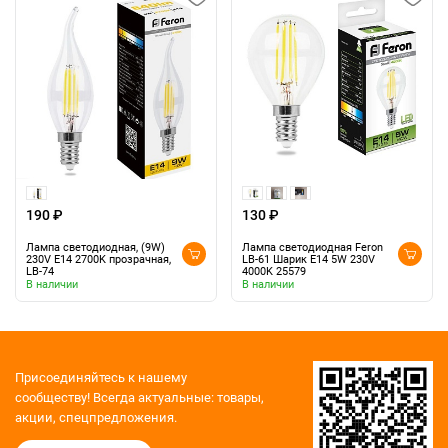
190 ₽
130 ₽
Лампа светодиодная, (9W)
Лампа светодиодная Feron
230V E14 2700K прозрачная,
LB-61 Шарик E14 5W 230V
LB-74
4000K 25579
В наличии
В наличии
Присоединяйтесь к нашему
сообществу!
Всегда актуальные: товары,
акции, спецпредложения.