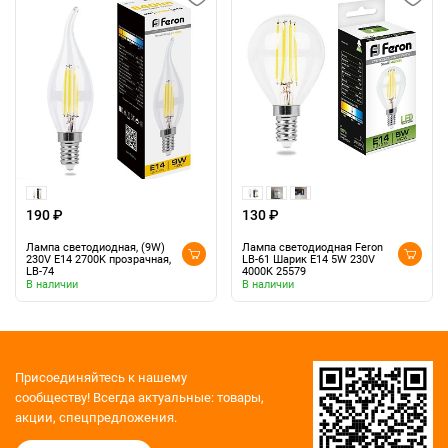
190 ₽
130 ₽
Лампа светодиодная, (9W)
Лампа светодиодная Feron
230V E14 2700K прозрачная,
LB-61 Шарик E14 5W 230V
LB-74
4000K 25579
В наличии
В наличии
Присоединяйтесь к нашему
сообществу!
Всегда актуальные: товары,
акции, спецпредложения.