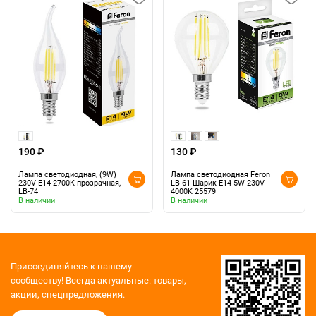
190 ₽
130 ₽
Лампа светодиодная, (9W)
Лампа светодиодная Feron
230V E14 2700K прозрачная,
LB-61 Шарик E14 5W 230V
LB-74
4000K 25579
В наличии
В наличии
Присоединяйтесь к нашему
сообществу!
Всегда актуальные: товары,
акции, спецпредложения.