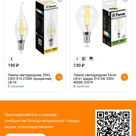
190 ₽
130 ₽
Лампа светодиодная, (9W)
Лампа светодиодная Feron
230V E14 2700K прозрачная,
LB-61 Шарик E14 5W 230V
LB-74
4000K 25579
В наличии
В наличии
Присоединяйтесь к нашему
сообществу!
Всегда актуальные: товары,
акции, спецпредложения.