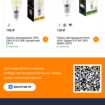
190 ₽
130 ₽
Лампа светодиодная, (9W)
Лампа светодиодная Feron
230V E14 2700K прозрачная,
LB-61 Шарик E14 5W 230V
LB-74
4000K 25579
В наличии
В наличии
Присоединяйтесь к нашему
сообществу!
Всегда актуальные: товары,
акции, спецпредложения.