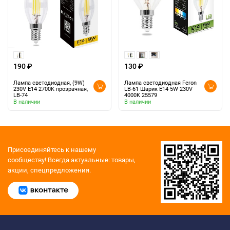
190 ₽
130 ₽
Лампа светодиодная, (9W)
Лампа светодиодная Feron
230V E14 2700K прозрачная,
LB-61 Шарик E14 5W 230V
LB-74
4000K 25579
В наличии
В наличии
Присоединяйтесь к нашему
сообществу!
Всегда актуальные: товары,
акции, спецпредложения.